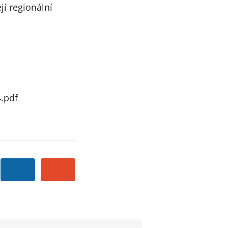
jí regionální
.pdf