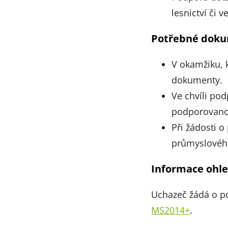
lesnictví či 
Potřebné dok
V okamžiku, 
dokumenty.
Ve chvíli po
podporovanou
Při žádosti o
průmyslového 
Informace ohl
Uchazeč žádá o p
MS2014+
.