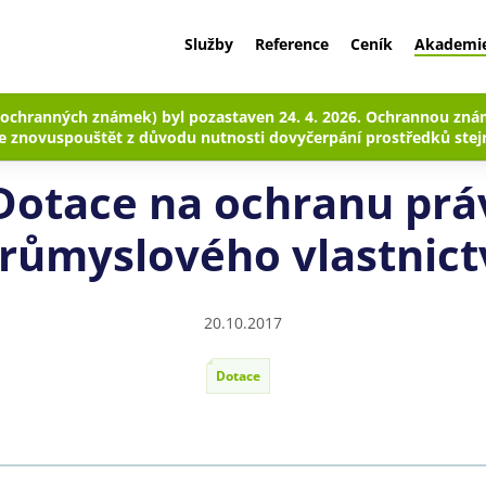
Služby
Reference
Ceník
Akademi
 ochranných známek) byl pozastaven 24. 4. 2026. Ochrannou znám
Patentoid
Blog
Dotace na ochranu práv průmyslového vlastnictv
 znovuspouštět z důvodu nutnosti dovyčerpání prostředků stejn
Dotace na ochranu prá
růmyslového vlastnict
20.10.2017
Dotace