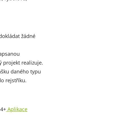
 dokládat žádné
zapsanou
projekt realizuje.
lášku daného typu
o rejstříku.
14+
Aplikace