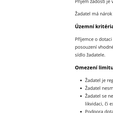
Příjem žádostí je
Žadatel má nárok
Územní kritéri
Příjemce o dotaci
posouzení vhodnéh
sídlo žadatele.
Omezení limituj
Žadatel je re
Žadatel nesm
Žadatel se ne
likvidaci, či 
Podpora dota