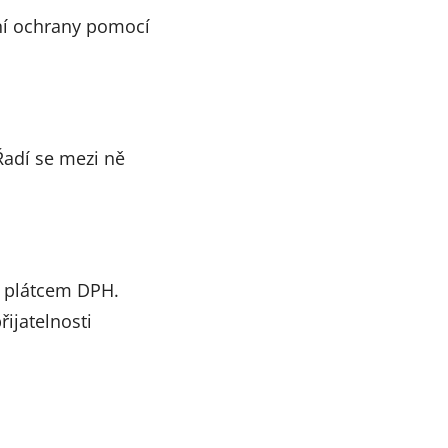
ění ochrany pomocí
Řadí se mezi ně
e plátcem DPH.
řijatelnosti