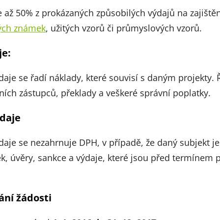
 až 50% z prokázaných způsobilých výdajů na zajišt
ých známek
, užitých vzorů či průmyslových vzorů.
je:
daje se řadí náklady, které souvisí s daným projekty. 
ích zástupců, překlady a veškeré správní poplatky.
daje
daje se nezahrnuje DPH, v případě, že daný subjekt j
k, úvěry, sankce a výdaje, které jsou před termínem p
ní žádosti