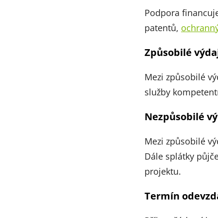
Podpora financuje
patentů,
ochrann
Způsobilé výda
Mezi způsobilé vý
služby kompetentn
Nezpůsobilé vý
Mezi způsobilé vý
Dále splátky půjče
projektu.
Termín odevzdá