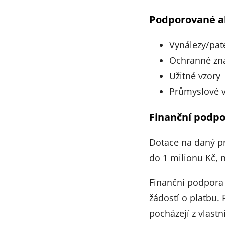
Podporované ak
Vynálezy/pat
Ochranné z
Užitné vzory
Průmyslové v
Finanční podp
Dotace na daný pr
do 1 milionu Kč, n
Finanční podpora 
žádostí o platbu.
pocházejí z vlastn