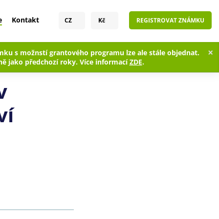
e
Kontakt
CZ
Kč
REGISTROVAT ZNÁMKU
×
ku s možnstí grantového programu lze ale stále objednat.
í
ě jako předchozí roky. Více informací
ZDE
.
v
ví