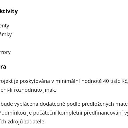
tivity
enty
námky
zory
ora
ojekt je poskytována v minimální hodnotě 40 tisíc K
ení-li rozhodnuto jinak.
bude vyplácena dodatečně podle předložených materiá
 Podmínkou je počáteční kompletní předfinancování vý
ích zdrojů žadatele.