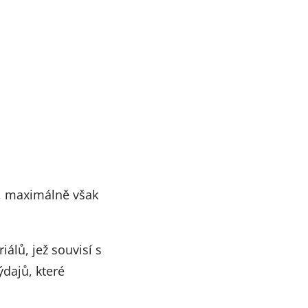
č, maximálně však
lů, jež souvisí s
dajů, které