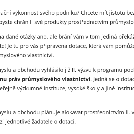
ovační výkonnost svého podniku? Chcete mít jistotu be
byste chránili své produkty prostřednictvím průmysl
na dané otázky ano, ale brání vám v tom jediná překáž
te! Je tu pro vás připravena dotace, která vám pomůže
yslového vlastnictví.
yslu a obchodu vyhlásilo již II. výzvu k programu po
nu práv průmyslového vlastnictví
. Jedná se o dota
eřejně výzkumné instituce, vysoké školy a jiné institu
yslu a obchodu plánuje alokavat prostřednictvím II. v
i jednotlivé žadatele o dotaci.