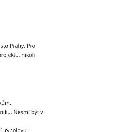
sto Prahy. Pro
ojektu, nikoli
ikům.
dniku. Nesmí být v
, rybolovu,