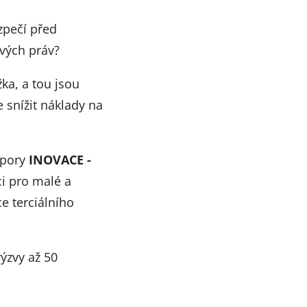
zpečí před
ových práv?
ka, a tou jsou
 snížit náklady na
dpory
INOVACE -
ci pro malé a
ce terciálního
ýzvy až 50