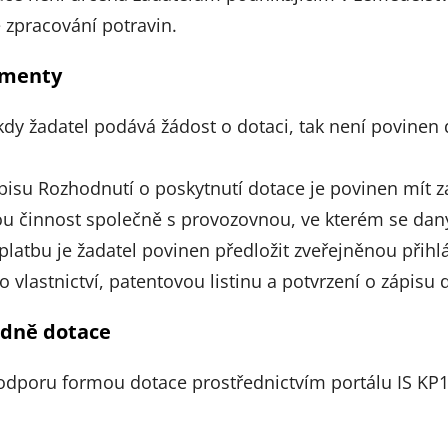
ve zpracování potravin.
umenty
kdy žadatel podává žádost o dotaci, tak není povinen
dpisu Rozhodnutí o poskytnutí dotace je povinen mít 
 činnost společně s provozovnou, ve kterém se daný 
 platbu je žadatel povinen předložit zveřejněnou přih
vlastnictví, patentovou listinu a potvrzení o zápisu d
edně dotace
odporu formou dotace prostřednictvím portálu IS KP