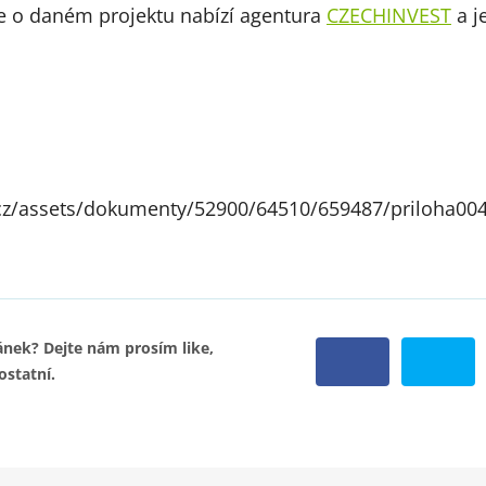
e o daném projektu nabízí agentura
CZECHINVEST
a je
z/assets/dokumenty/52900/64510/659487/priloha004
nek? Dejte nám prosím like,
 ostatní.