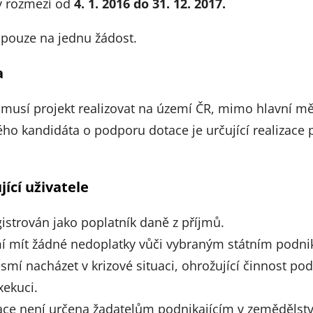
 v rozmezí od
4. 1. 2016 do 31. 12. 2017.
 pouze na jednu žádost.
a
 musí projekt realizovat na území ČR, mimo hlavní mě
o kandidáta o podporu dotace je určující realizace pr
ící uživatele
gistrován jako poplatník daně z příjmů.
í mít žádné nedoplatky vůči vybraným státním podn
smí nacházet v krizové situaci, ohrožující činnost po
exekuci.
ce není určena žadatelům podnikajícím v zemědělství