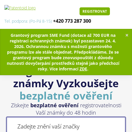
REGISTROVAT
+420 773 287 300
Tel. podpora: (Po-Pá 8-15)
×
Grantový program SME Fund (dotace až 700 EUR na
registraci ochranných známek) byl pozastaven 24. 4.
2026. Ochrannou známku s možnstí grantového
programu lze ale stále objednat. Předpokládáme, že se
grantový program bude znovuspouštět z důvodu
nutnosti dovyčerpání prostředků stejně jako předchozí
Registrace ochranné
roky. Více informací
ZDE
.
známky
Vyzkoušejte
bezplatné ověření
Získejte
bezplatné ověření
registrovatelnosti
Vaší známky do 48 hodin