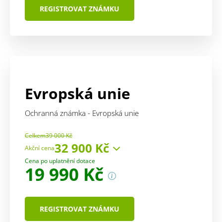
REGISTROVAT ZNÁMKU
Evropská unie
Ochranná známka - Evropská unie
Celkem
39 000 Kč
32 900 Kč
Akční cena
Cena zahrnuje:
Cena po uplatnění dotace
19 990 Kč
služba
12 275 Kč
správní poplatek
EUR 850
(~ 20 625 Kč)
REGISTROVAT ZNÁMKU