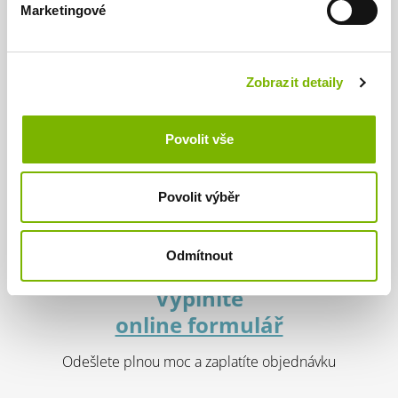
Marketingové
Celý proces zajišťují námi prověření specialisté na tuto
problematiku.
1
Vám stačí jen vše sledovat online.
Zobrazit detaily
Povolit vše
Povolit výběr
Odmítnout
Vyplníte
online formulář
Odešlete plnou moc a zaplatíte objednávku