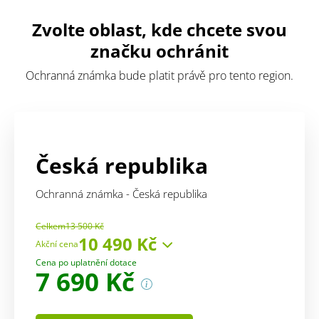
Zvolte oblast, kde chcete svou
značku ochránit
Ochranná známka bude platit právě pro tento region.
Česká republika
Ochranná známka - Česká republika
Celkem
13 500 Kč
10 490 Kč
Akční cena
Cena zahrnuje:
Cena po uplatnění dotace
7 690 Kč
služba
6 490 Kč
správní poplatek
4 000 Kč
5 000 Kč