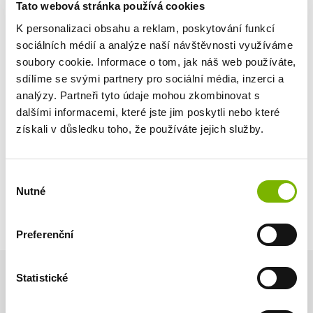
Tato webová stránka používá cookies
Všechny poplatky jsou
K personalizaci obsahu a reklam, poskytování funkcí
v ceně
sociálních médií a analýze naší návštěvnosti využíváme
soubory cookie. Informace o tom, jak náš web používáte,
Zajistíme poradenství a konzultace dle vašich
sdílíme se svými partnery pro sociální média, inzerci a
požadavků
analýzy. Partneři tyto údaje mohou zkombinovat s
dalšími informacemi, které jste jim poskytli nebo které
Jednoduchý
získali v důsledku toho, že používáte jejich služby.
online průvodce
Výběr
Objednávku ochranné známky sledujete online
Nutné
souhlasu
Preferenční
Statistické
Jak celá registrace probíhá?