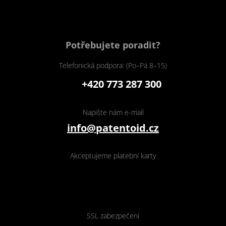
Potřebujete poradit?
Telefonická podpora: (Po–Pá 8–15)
+420 773 287 300
Napište nám e-mail
info@patentoid.cz
Akceptujeme platební karty
SSL zabezpečení