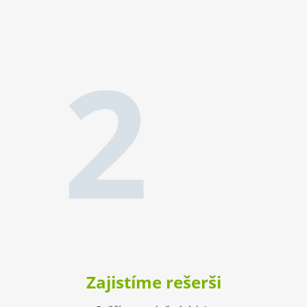
2
Zajistíme rešerši