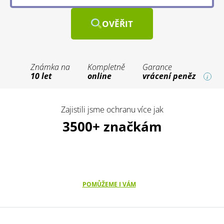
OVĚŘIT
Známka na
Kompletně
Garance
10 let
online
vrácení peněz
i
Zajistili jsme ochranu více jak
3500+ značkám
POMŮŽEME I VÁM