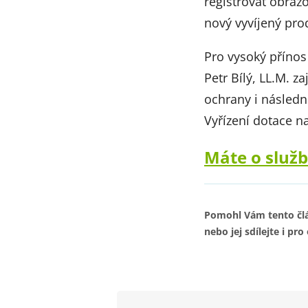
registrovat obraz
nový vyvíjený pro
Pro vysoký přínos 
Petr Bílý, LL.M. za
ochrany i následn
Vyřízení dotace n
Máte o služb
Pomohl Vám tento člá
nebo jej sdílejte i pro