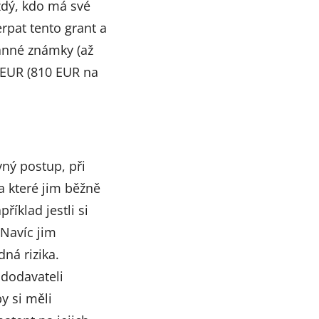
ždý, kdo má své
erpat tento grant a
ranné známky (až
 EUR (810 EUR na
ávný postup, při
a které jim běžně
íklad jestli si
 Navíc jim
ná rizika.
 dodavateli
by si měli