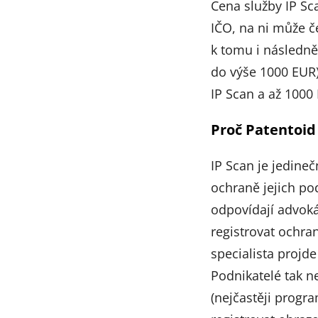
Cena služby IP Sc
IČO, na ni může če
k tomu i následně
do výše 1000 EUR
IP Scan a až 1000
Proč Patentoid
IP Scan je jedineč
ochraně jejich po
odpovídají advoká
registrovat ochra
specialista projde
Podnikatelé tak ne
(nejčastěji progra