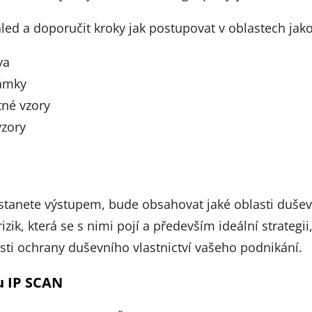
hled a doporučit kroky jak postupovat v oblastech jako
va
ámky
tné vzory
zory
stanete výstupem, bude obsahovat jaké oblasti duševn
rizik, která se s nimi pojí a především ideální strategii
sti ochrany duševního vlastnictví vašeho podnikání.
u IP SCAN