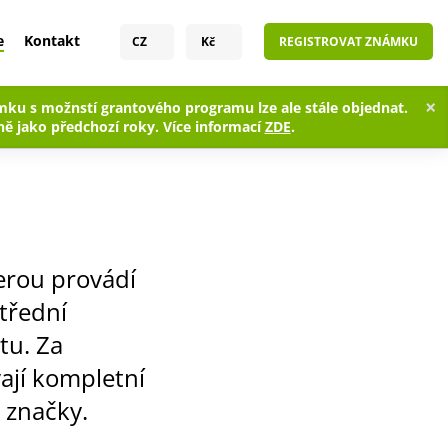
e
Kontakt
CZ
Kč
REGISTROVAT ZNÁMKU
×
ku s možnstí grantového programu lze ale stále objednat.
ě jako předchozí roky. Více informací
ZDE
.
erou provádí
střední
tu. Za
vají kompletní
 značky.