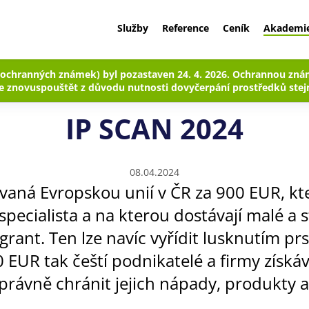
Služby
Reference
Ceník
Akademi
 ochranných známek) byl pozastaven 24. 4. 2026. Ochrannou znám
Patentoid
Blog
IP SCAN 2024
 znovuspouštět z důvodu nutnosti dovyčerpání prostředků stejn
IP SCAN 2024
08.04.2024
vaná Evropskou unií v ČR za 900 EUR, kt
specialista a na kterou dostávají malé a 
rant. Ten lze navíc vyřídit lusknutím prs
 EUR tak čeští podnikatelé a firmy získá
správně chránit jejich nápady, produkty a