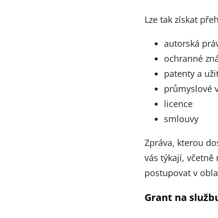
Lze tak získat pře
autorská prá
ochranné zn
patenty a uži
průmyslové v
licence
smlouvy
Zpráva, kterou do
vás týkají, včetně 
postupovat v obla
Grant na služb