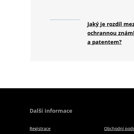
Jaký je rozdíl me
ochrannou znám
a patentem?
Další informace
Registrace
Obchodní pod