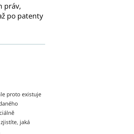
h práv,
až po patenty
le proto existuje
u daného
ciálně
jistíte, jaká
.