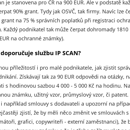
an je stanovena pro ČR na 900 EUR. Ale v podstatě ka
rpat 90% grant. Tydy jak OSVČ, tak firmy. Navíc lze č
 grant na 75 % správních poplatků při registraci och
). Každý podnikatel tak může čerpat dohromady 1810
 EUR na ochranné známky).
 doporučuje službu IP SCAN?
nou příležitostí i pro malé podnikatele, jak zjistit spr
dnikání. Získávají tak za 90 EUR odpovědi na otázky, n
ti s hodinovou sazbou 4 000 - 5 000 Kč na hodinu. Např
nnou známku, užitný vzor, průmyslový vzor, či patent.
 i například smlouvy s dodavateli a upozorní na případ
jčastěji zjistí, že by měli něco změnit ve smlouvách s
mátoři, grafici, copywriteři - externí zaměstnanci), že 