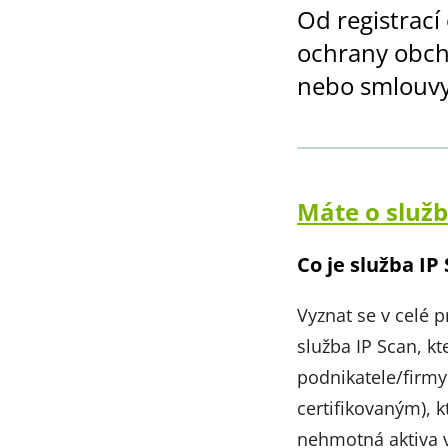
Od registrací
ochrany obcho
nebo smlouvy 
Máte o služ
Co je služba IP
Vyznat se v celé p
služba IP Scan, k
podnikatele/firmy
certifikovaným), k
nehmotná aktiva vl